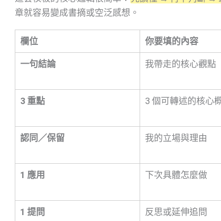
章就容易變成書摘或空泛感想。
欄位
你要填的內容
一句結論
我帶走的核心觀點
3 重點
3 個可轉述的核心
認同／保留
我的立場與理由
1 應用
下次具體怎麼做
1 提問
反思或延伸追問