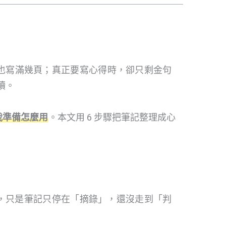
也寫滿幾頁；真正要寫心得時，卻只剩金句
讀。
我準備怎麼用
。本文用 6 步驟把筆記整理成心
，只是筆記只停在「摘錄」，還沒走到「判