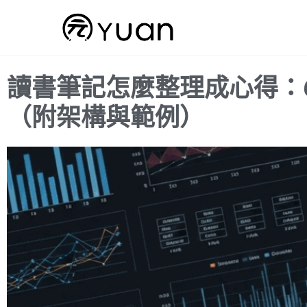
跳
至
主
要
讀書筆記怎麼整理成心得：
內
容
（附架構與範例）