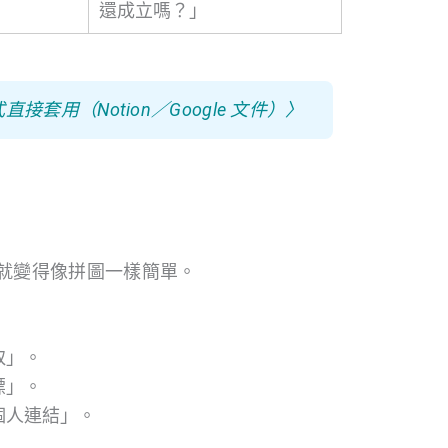
還成立嗎？」
套用（Notion／Google 文件）〉
驟就變得像拼圖一樣簡單。
取」。
標」。
個人連結」。