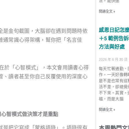
法，能快速
閱讀全文 »
感恩日記怎麼
全是金句截圖，大腦卻在遇到問題時依
＋5 範例告
普通常識心得架構，幫你把「名言佳
方法與好處
2026 年 6 月 30 日
慧在於「心智模式」，本文會用讀書心得
每天忙著通勤、
作，一天好像轉
管、讀者甚至你自己反覆使用的深度心
是不是也常有這
活不差，卻總覺
不下來。其實，
福，而是大腦
閱讀全文 »
用心智模式做決策才是重點
就是把它寫成「蒙格語錄」。語錄很有
本周熱門文