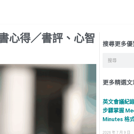
書心得／書評、心智
搜尋更多優
搜
尋
更多精選文
英文會議紀錄
步驟掌握 Mee
Minutes 格
2026 年 7 月 9 日