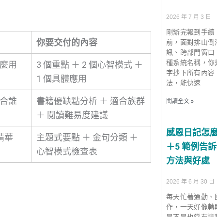
2026 年 7 月 3 日
剛辦完報到手續
你要交付的內容
前，面對排山倒
訊、跨部門窗口
種系統名稱，你
怎麼用
3 個重點 ＋ 2 個心智模式 ＋
字抄下所有內容
1 個具體應用
法，能快速
適合誰
書籍優缺點分析 ＋ 適合族群
閱讀全文 »
＋ 閱讀難易度建議
感恩日記怎麼
精華
主題式要點 ＋ 金句分類 ＋
＋5 範例告
心智模式檢查表
方法與好處
2026 年 6 月 30 日
每天忙著通勤、
作，一天好像轉