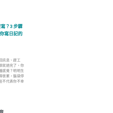
寫？3 步驟
訴你寫日記的
回訊息、趕工
眼就過完了，你
種感覺？明明生
得很累，腦袋停
這不代表你不幸
章