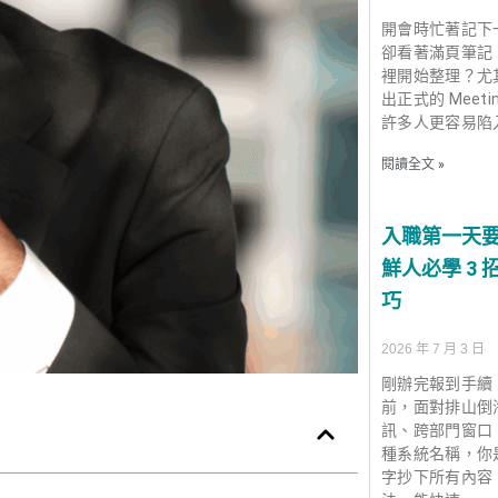
開會時忙著記下
卻看著滿頁筆記
裡開始整理？尤
出正式的 Meetin
許多人更容易陷
閱讀全文 »
入職第一天
鮮人必學 3
巧
2026 年 7 月 3 日
剛辦完報到手續
前，面對排山倒
訊、跨部門窗口
種系統名稱，你
字抄下所有內容