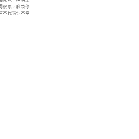
種感覺？明明生
得很累，腦袋停
這不代表你不幸