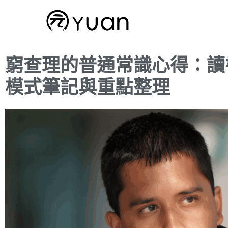
跳
至
主
要
窮查理的普通常識心得：讀
內
容
模式筆記與重點整理