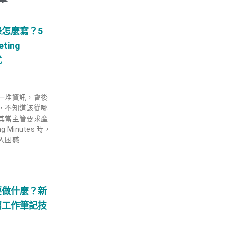
怎麼寫？5
ting
式
一堆資訊，會後
，不知道該從哪
其當主管要求產
g Minutes 時，
入困惑
要做什麼？新
 招工作筆記技