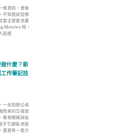
一堆資訊，會後
，不知道該從哪
其當主管要求產
g Minutes 時，
入困惑
要做什麼？新
 招工作筆記技
、一坐到辦公桌
海而來的交接資
、專案簡稱與各
是手忙腳亂地逐
，還是有一套方