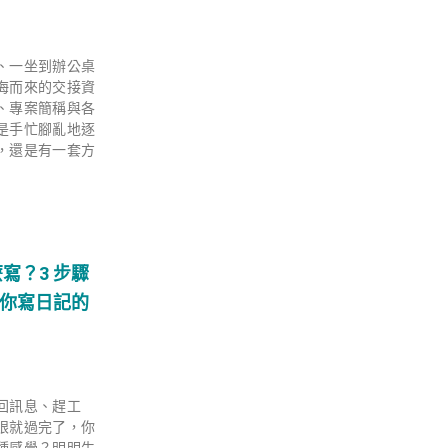
、一坐到辦公桌
海而來的交接資
、專案簡稱與各
是手忙腳亂地逐
，還是有一套方
寫？3 步驟
訴你寫日記的
回訊息、趕工
眼就過完了，你