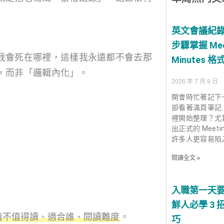
英文會議紀錄
步驟掌握 Mee
我會死在哪裡，這樣我永遠都不會去那
Minutes 格
，而非「邏輯內化」。
2026 年 7 月 9 日
開會時忙著記下
卻看著滿頁筆記
裡開始整理？尤
出正式的 Meetin
許多人更容易陷
閱讀全文 »
入職第一天
鮮人必學 3
值不值得讀、適合誰、閱讀難度
。
巧