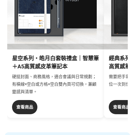
星空系列・皓月白套裝禮盒｜智慧筆
經典系列・
＋A5高質感皮革筆記本
高質感筆
硬挺封面、商務風格，適合會議與日常規劃；
需要把手寫內
有橫線×空白或方格×空白雙內頁可切換，兼顧
位一次到位，
靈感與清單。
查看商品
查看商品