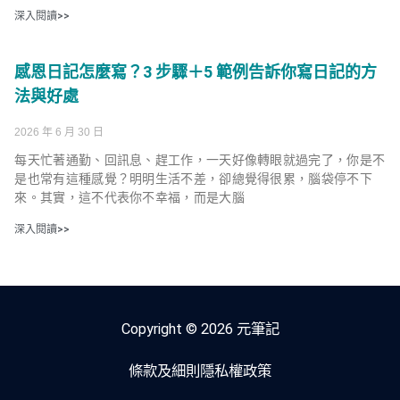
深入閱讀>>
感恩日記怎麼寫？3 步驟＋5 範例告訴你寫日記的方
法與好處
2026 年 6 月 30 日
每天忙著通勤、回訊息、趕工作，一天好像轉眼就過完了，你是不
是也常有這種感覺？明明生活不差，卻總覺得很累，腦袋停不下
來。其實，這不代表你不幸福，而是大腦
深入閱讀>>
Copyright © 2026 元筆記
條款及細則
隱私權政策