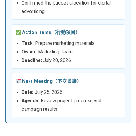
Confirmed the budget allocation for digital
advertising.
Action Items（行動項目）
Task:
Prepare marketing materials
Owner:
Marketing Team
Deadline:
July 20, 2026
Next Meeting（下次會議）
Date:
July 25, 2026
Agenda:
Review project progress and
campaign results