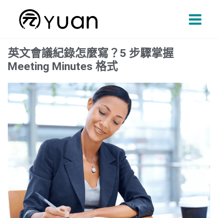
跳
Main
至
Men
主
要
英文會議紀錄怎麼寫？5 步驟掌握
內
Meeting Minutes 格式
容