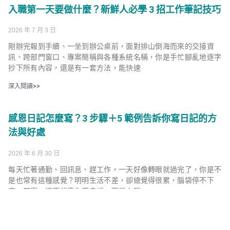
入職第一天要做什麼？新鮮人必學 3 招工作筆記技巧
2026 年 7 月 3 日
剛辦完報到手續、一坐到辦公桌前，面對排山倒海而來的交接資
訊、跨部門窗口、專案簡稱與各種系統名稱，你是手忙腳亂地逐字
抄下所有內容，還是有一套方法，能快速
深入閱讀>>
感恩日記怎麼寫？3 步驟＋5 範例告訴你寫日記的方
法與好處
2026 年 6 月 30 日
每天忙著通勤、回訊息、趕工作，一天好像轉眼就過完了，你是不
是也常有這種感覺？明明生活不差，卻總覺得很累，腦袋停不下
來。其實，這不代表你不幸福，而是大腦
深入閱讀>>