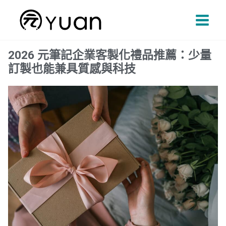
跳
Main
至
Men
主
要
2026 元筆記企業客製化禮品推薦：少量
內
訂製也能兼具質感與科技
容