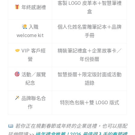
客製 LOGO 皮革本＋智慧筆禮
年終感謝禮
盒
入職
個人化姓名雷雕筆記本＋品牌
welcome kit
手冊
VIP 客戶經
精裝筆記禮盒＋企業故事卡／
營
年份掛曆
活動／展覽
智慧掛曆＋限定版封面或活動
紀念
語錄
品牌聯名合
特別色包裝＋雙 LOGO 版式
作
若你正在規劃春節或年終的企業送禮，也可以搭配
延伸閱讀 >>
過年禮盒推薦！2026 最值得入手的春節禮