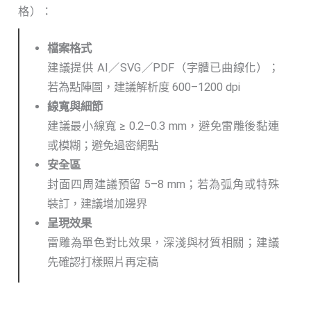
格）：
檔案格式
建議提供 AI／SVG／PDF（字體已曲線化）；
若為點陣圖，建議解析度 600–1200 dpi
線寬與細節
建議最小線寬 ≥ 0.2–0.3 mm，避免雷雕後黏連
或模糊；避免過密網點
安全區
封面四周建議預留 5–8 mm；若為弧角或特殊
裝訂，建議增加邊界
呈現效果
雷雕為單色對比效果，深淺與材質相關；建議
先確認打樣照片再定稿