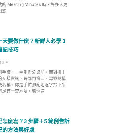
 Meeting Minutes 時，許多人更
困惑
一天要做什麼？新鮮人必學 3
筆記技巧
月 3 日
到手續、一坐到辦公桌前，面對排山
的交接資訊、跨部門窗口、專案簡稱
統名稱，你是手忙腳亂地逐字抄下所
還是有一套方法，能快速
怎麼寫？3 步驟＋5 範例告訴
記的方法與好處