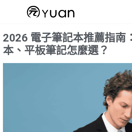
跳
至
主
要
2026 電子筆記本推薦指
內
容
本、平板筆記怎麼選？