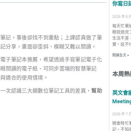
你寫日
2026 年 6 
每天忙著
眼就過完
頁筆記，事後卻找不到重點；上課認真做了筆
生活不差
實，這不
筆記分享，畫面卻歪斜、模糊又難以閱讀。
閱讀全文 »
尋電子筆記本推薦，希望透過手寫筆記電子化
護眼閱讀的電子紙、可同步雲端的智慧筆記
本周熱
勢與適合的使用情境。
你一次認識三大類數位筆記工具的差異，
幫助
英文會
Meetin
2026 年 7 
開會時忙
記，不知