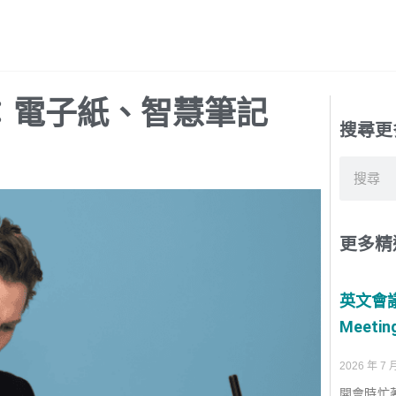
南：電子紙、智慧筆記
搜尋更
搜
尋
更多精
英文會
Meetin
2026 年 7 
開會時忙