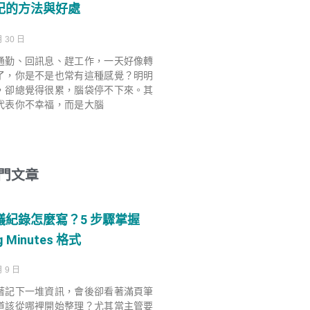
記的方法與好處
月 30 日
通勤、回訊息、趕工作，一天好像轉
了，你是不是也常有這種感覺？明明
，卻總覺得很累，腦袋停不下來。其
代表你不幸福，而是大腦
門文章
議紀錄怎麼寫？5 步驟掌握
g Minutes 格式
月 9 日
著記下一堆資訊，會後卻看著滿頁筆
道該從哪裡開始整理？尤其當主管要