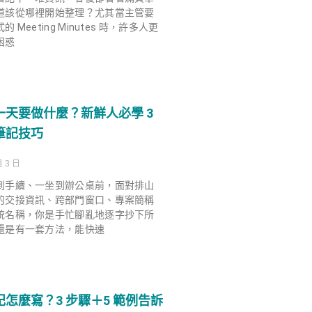
道該從哪裡開始整理？尤其當主管要
 Meeting Minutes 時，許多人更
困惑
一天要做什麼？新鮮人必學 3
筆記技巧
月 3 日
到手續、一坐到辦公桌前，面對排山
的交接資訊、跨部門窗口、專案簡稱
統名稱，你是手忙腳亂地逐字抄下所
還是有一套方法，能快速
怎麼寫？3 步驟＋5 範例告訴