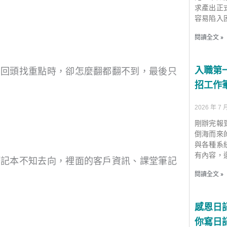
求產出正式的
容易陷入
閱讀全文 »
入職第
要回頭找重點時，卻怎麼翻都翻不到，最後只
招工作
2026 年 7 
剛辦完報
倒海而來
與各種系
有內容，
筆記本不知去向，裡面的客戶資訊、課堂筆記
閱讀全文 »
感恩日記
你寫日